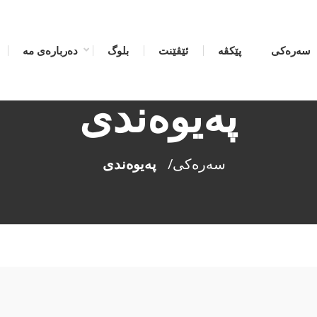
سەرەکی
پێکڤە
ئێڤێنت
بلوگ
دەربارەی مە
پەیوەندی
سەرەکی
/
پەیوەندی