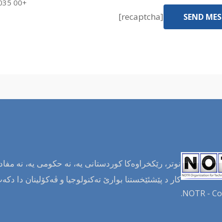
+00 035 835 282
[recaptcha]
نوتر، رێکخراوەکا کوردستانی یە، نە حکومی یە، نە مفادا
کار د پێشئێخستنا بوارێ تەکنولوجیا و ڤەکۆلینان دا دکە
NOTR - Co