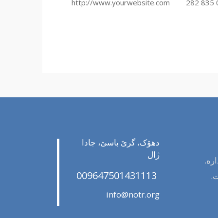
http://www.yourwebsite.com
دهۆک، گرێ باسێ، جادا
ژال
رە.
009647501431113
ت.
info@notr.org