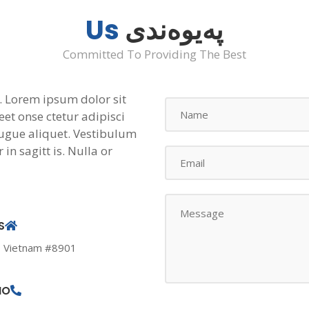
پەیوەندی
Us
Committed To Providing The Best
. Lorem ipsum dolor sit
eet onse ctetur adipisci
 augue aliquet. Vestibulum
 in sagitt is. Nulla or
S
#8901 Marmora, Vietnam
NO