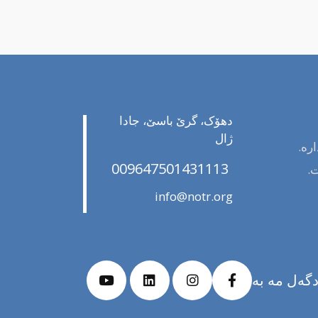
دهۆک، گرێ باسێ، جادا
ژال
رە.
009647501431113
ت.
info@notr.org
گەل مە بە