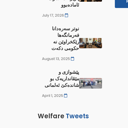
ئامادەبوو
July 17, 2026
نوتر سەرەدانا
فەرمانگەها
رێکخراوێن نە
‌حکومی دکەت
August 13, 2025
پێشوازی و
مێڤانداریەک بو
شاندەکێ ئەلمانی
April 1, 2025
Welfare
Tweets