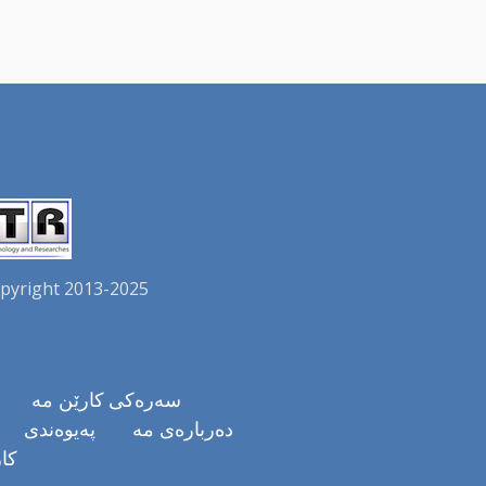
pyright 2013-2025.
سەرەکی
کارێن مە
دەربارەی مە
پەیوەندی
کا