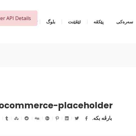
ter API Details
سەرەکی
پێکڤە
ئێڤێنت
بلوگ
دەربارەی مە
ocommerce-placeholder
بارڤە بکە.