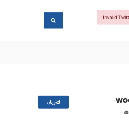
Invalid Twit
پەیوەندی
wo
لێەڕیان