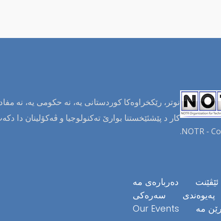
نوتر، رێکخراوەکا کوردستانی یە، نە حکومی یە، نە مفادا
کار د پێشئێخستنا بوارێ تەکنولوجیا و ڤەکۆلینان دا دکە
NOTR - Co
ئێڤێنت
دەربارەی مە
د
پەیوەندی
سەرەکی
رێن مە
Our Events