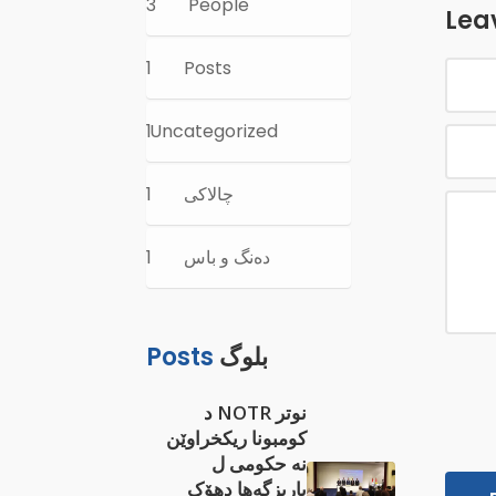
3
People
Lea
1
Posts
Uncategorized
1
چالاكی
1
ده‌نگ و باس
1
بلوگ
Posts
نوتر NOTR د
کومبونا ريکخراوێن
نە ‌‌‌حکومی ل
پاريزگەها دهۆک