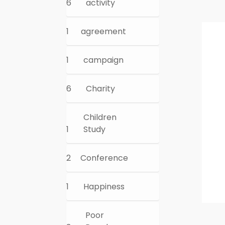
6
activity
1
agreement
1
campaign
6
Charity
Children
1
Study
2
Conference
1
Happiness
Poor